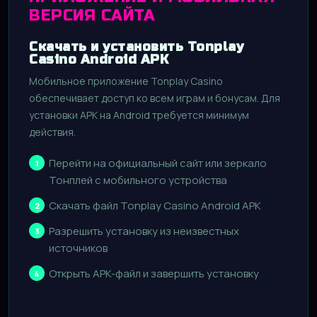
ВЕРСИЯ САЙТА
Скачать и установить Tonplay
Casino Android APK
Мобильное приложение Tonplay Casino
обеспечивает доступ ко всем играм и бонусам. Для
установки APK на Android требуется минимум
действия.
Перейти на официальный сайт или зеркало
Тонплей с мобильного устройства
Скачать файл Tonplay Casino Android APK
Разрешить установку из неизвестных
источников
Открыть APK-файл и завершить установку