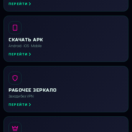
ПЕРЕЙТИ
СКАЧАТЬ APK
Android · iOS · Mobile
ПЕРЕЙТИ
РАБОЧЕЕ ЗЕРКАЛО
Заходи без VPN
ПЕРЕЙТИ