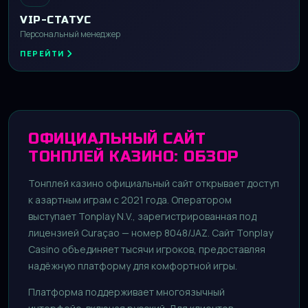
VIP-СТАТУС
Персональный менеджер
ПЕРЕЙТИ
ОФИЦИАЛЬНЫЙ САЙТ
ТОНПЛЕЙ КАЗИНО: ОБЗОР
Тонплей казино официальный сайт открывает доступ
к азартным играм с 2021 года. Оператором
выступает Tonplay N.V., зарегистрированная под
лицензией Curaçao — номер 8048/JAZ. Сайт Tonplay
Casino объединяет тысячи игроков, предоставляя
надёжную платформу для комфортной игры.
Платформа поддерживает многоязычный