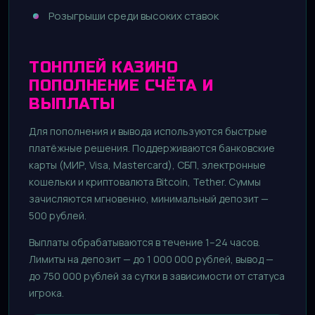
Розыгрыши среди высоких ставок
ТОНПЛЕЙ КАЗИНО
ПОПОЛНЕНИЕ СЧЁТА И
ВЫПЛАТЫ
Для пополнения и вывода используются быстрые
платёжные решения. Поддерживаются банковские
карты (МИР, Visa, Mastercard), СБП, электронные
кошельки и криптовалюта Bitcoin, Tether. Суммы
зачисляются мгновенно, минимальный депозит —
500 рублей.
Выплаты обрабатываются в течение 1–24 часов.
Лимиты на депозит — до 1 000 000 рублей, вывод —
до 750 000 рублей за сутки в зависимости от статуса
игрока.