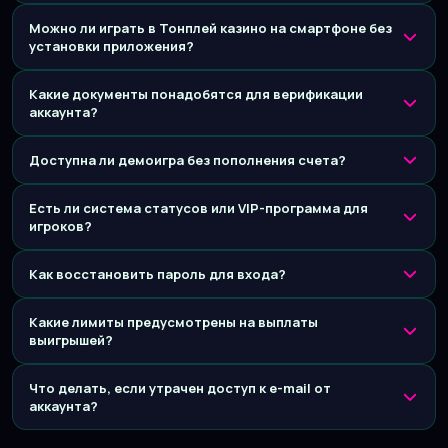
Можно ли играть в Тонплей казино на смартфоне без
установки приложения?
Какие документы понадобятся для верификации
аккаунта?
Доступна ли демоигра без пополнения счета?
Есть ли система статусов или VIP-программа для
игроков?
Как восстановить пароль для входа?
Какие лимиты предусмотрены на выплаты
выигрышей?
Что делать, если утрачен доступ к e-mail от
аккаунта?