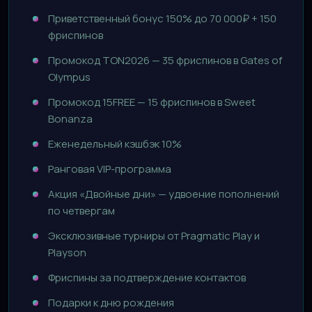
Приветственный бонус 150% до 70 000₽ + 150
фриспинов
Промокод TON2026 — 35 фриспинов в Gates of
Olympus
Промокод 15FREE — 15 фриспинов в Sweet
Bonanza
Еженедельный кэшбэк 10%
Ранговая VIP-программа
Акция «Двойные дни» — удвоение пополнений
по четвергам
Эксклюзивные турниры от Pragmatic Play и
Playson
Фриспины за подтверждение контактов
Подарки к дню рождения