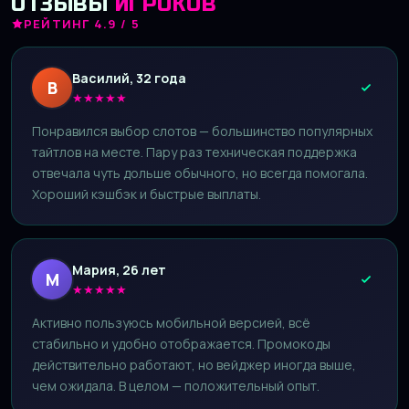
ОТЗЫВЫ
ИГРОКОВ
РЕЙТИНГ 4.9 / 5
Василий, 32 года
В
★
★
★
★
★
Понравился выбор слотов — большинство популярных
тайтлов на месте. Пару раз техническая поддержка
отвечала чуть дольше обычного, но всегда помогала.
Хороший кэшбэк и быстрые выплаты.
Мария, 26 лет
М
★
★
★
★
★
Активно пользуюсь мобильной версией, всё
стабильно и удобно отображается. Промокоды
действительно работают, но вейджер иногда выше,
чем ожидала. В целом — положительный опыт.